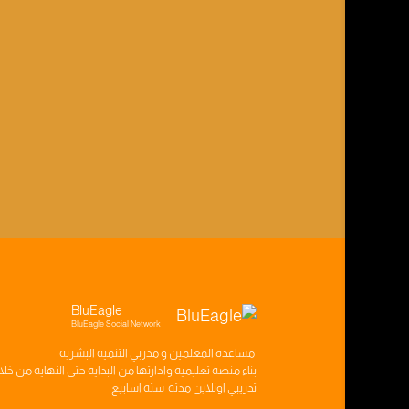
BluEagle
BluEagle Social Network
مساعده
المعلمين
و
مدربي التنميه البشريه
بناء
منصه تعليميه
وادارتها من البدايه حتى النهايه من خل
تدريبي
اونلاين مدته
سته اسابيع