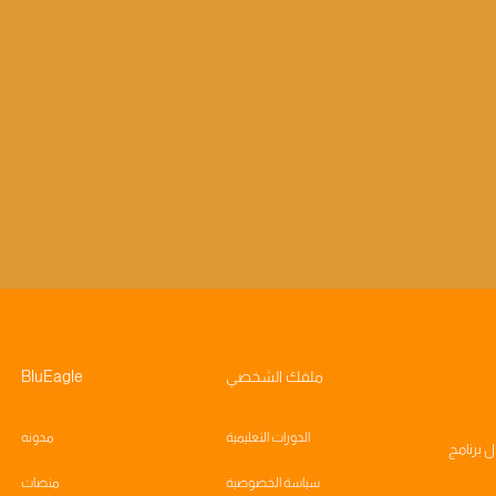
ملفك الشخصي
BluEagle
الدورات التعليمية
مدونه
ال
برنامج
سياسة الخصوصية
منصات