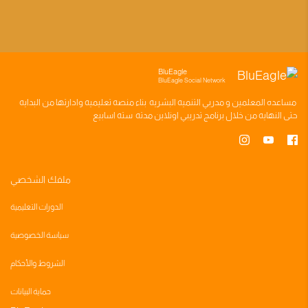
BluEagle
BluEagle Social Network
مساعده
المعلمين
و
مدربي التنميه البشريه
بناء
منصه تعليميه
وادارتها من البدايه
حتى النهايه من خلال
برنامج تدريبي
اونلاين مدته
سته اسابيع
ملفك الشخصي
الدورات التعليمية
سياسة الخصوصية
الشروط والأحكام
حماية البيانات