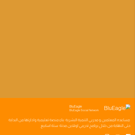
BluEagle
BluEagle Social Network
مساعده
المعلمين
و
مدربي التنميه البشريه
بناء
منصه تعليميه
وادارتها من البدايه
حتى النهايه من خلال
برنامج تدريبي
اونلاين مدته
سته اسابيع