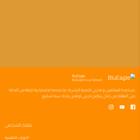
BluEagle
BluEagle Social Network
مساعده
المعلمين
و
مدربي التنميه البشريه
بناء
منصه تعليميه
وادارتها من البدايه
حتى النهايه من خلال
برنامج تدريبي
اونلاين مدته
سته اسابيع
ملفك الشخصي
الدورات التعليمية