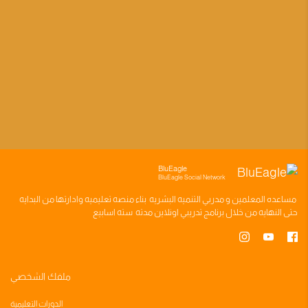
BluEagle
BluEagle Social Network
مساعده
المعلمين
و
مدربي التنميه البشريه
بناء
منصه تعليميه
وادارتها من البدايه
حتى النهايه من خلال
برنامج تدريبي
اونلاين مدته
سته اسابيع
ملفك الشخصي
الدورات التعليمية