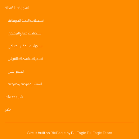
تسجيلات الأسئلة
تسجيلات الصبة الخرسانية
تسجيلات صناع المحتوى
تسجيلات الذكاء الصناعي
تسجيلات اسماك القرش
الدعم الفني
استشاره فرديه مدفوعة
شراء خدمات
متجر
Site is built on
BluEagle
by BluEagle
BluEagle Team