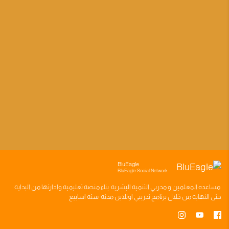
BluEagle
BluEagle Social Network
مساعده
المعلمين
و
مدربي التنميه البشريه
بناء
منصه تعليميه
وادارتها من البدايه
حتى النهايه من خلال
برنامج تدريبي
اونلاين مدته
سته اسابيع