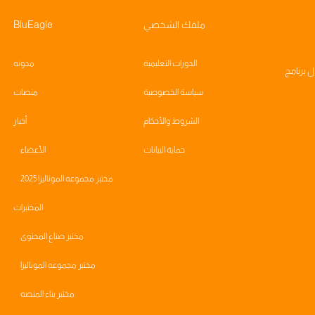
ملفك الشخصي
BluEagle
الدورات التعليمية
مدونه
ال
برنامج
سياسة الخصوصية
منصات
الشروط والأحكام
أخبار
حماية البيانات
الأعضاء
مختبر مجموعه الموناليزا 2025
المختبرات
مختبر صناع المحتوى
مختبر مجموعه الموناليزا
مختبر بناء المنصه