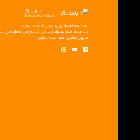
BluEagle
BluEagle Social Network
مساعده
المعلمين
و
مدربي التنميه البشريه
بناء
منصه تعليميه
وادارتها من البدايه حتى النهايه من خل
تدريبي
اونلاين مدته
سته اسابيع