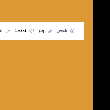
شخصي
يذكر
المفضلة
أص