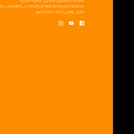
مساعده
المعلمين
و
مدربي التنميه البشريه
بناء
منصه تعليميه
وادارتها من البدايه حتى النهايه من خل
تدريبي
اونلاين مدته
سته اسابيع