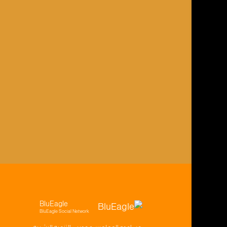
BluEagle
BluEagle Social Network