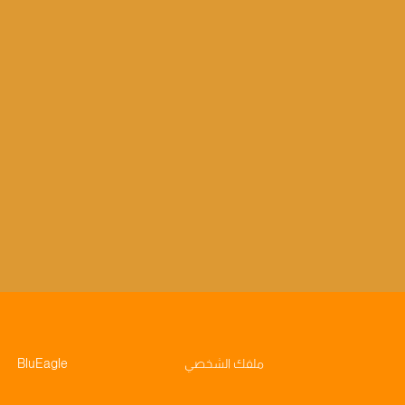
ملفك الشخصي
BluEagle