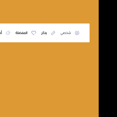
شخصي
يذكر
المفضلة
أص