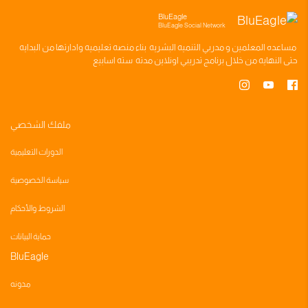
BluEagle
BluEagle Social Network
مساعده
المعلمين
و
مدربي التنميه البشريه
بناء
منصه تعليميه
وادارتها من البدايه
حتى النهايه من خلال
برنامج تدريبي
اونلاين مدته
سته اسابيع
ملفك الشخصي
الدورات التعليمية
سياسة الخصوصية
الشروط والأحكام
حماية البيانات
BluEagle
مدونه