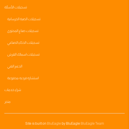
تسجيلات الأسئلة
تسجيلات الصبة الخرسانية
تسجيلات صناع المحتوى
تسجيلات الذكاء الصناعي
تسجيلات اسماك القرش
الدعم الفني
استشاره فرديه مدفوعة
شراء خدمات
متجر
Site is built on
BluEagle
by BluEagle
BluEagle Team