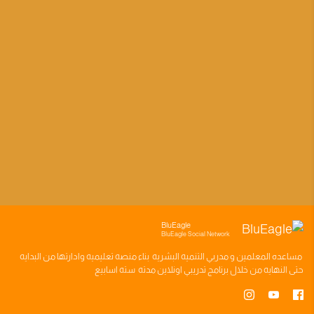
BluEagle
BluEagle Social Network
مساعده
المعلمين
و
مدربي التنميه البشريه
بناء
منصه تعليميه
وادارتها من البدايه
حتى النهايه من خلال
برنامج تدريبي
اونلاين مدته
سته اسابيع