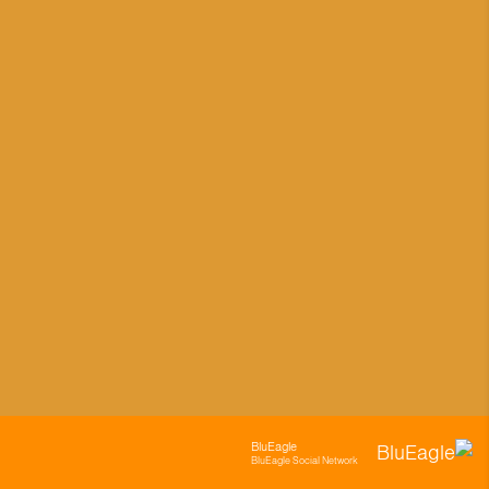
BluEagle
BluEagle Social Network