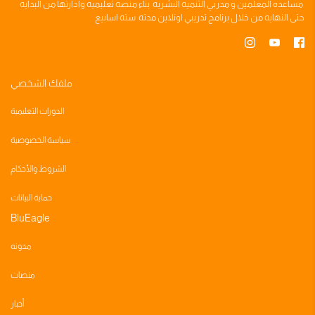
مساعده
المعلمين
و
مدربي التنميه البشريه
بناء
منصه تعليميه
وادارتها من البدايه
حتى النهايه من خلال
برنامج تدريبي
اونلاين مدته
سته اسابيع
ملفك الشخصي
الدورات التعليمية
سياسة الخصوصية
الشروط والأحكام
حماية البيانات
BluEagle
مدونه
منصات
أخبار