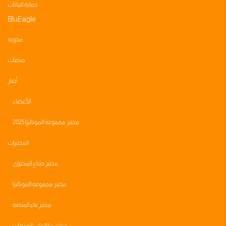
حماية البيانات
BluEagle
مدونه
منصات
أخبار
الأعضاء
مختبر مجموعه الموناليزا 2025
المختبرات
مختبر صناع المحتوى
مختبر مجموعه الموناليزا
مختبر بناء المنصه
مختبر مكالمات المبيعات