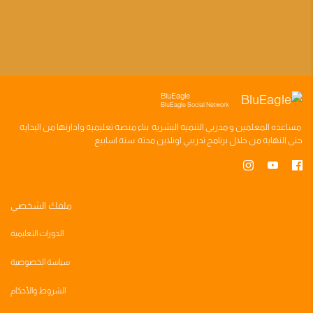
BluEagle
BluEagle Social Network
مساعده
المعلمين
و
مدربي التنميه البشريه
بناء
منصه تعليميه
وادارتها من البدايه
حتى النهايه من خلال
برنامج تدريبي
اونلاين مدته
سته اسابيع
ملفك الشخصي
الدورات التعليمية
سياسة الخصوصية
الشروط والأحكام