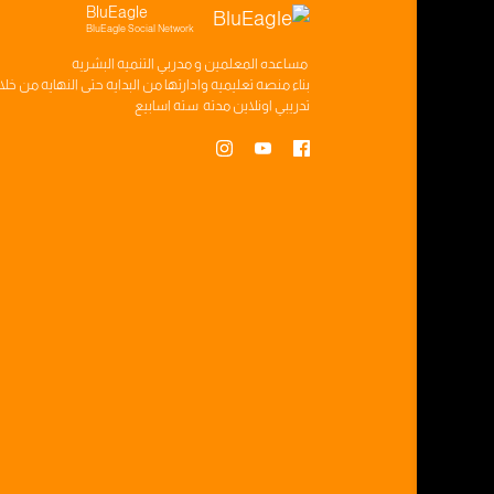
BluEagle
BluEagle Social Network
مساعده
المعلمين
و
مدربي التنميه البشريه
بناء
منصه تعليميه
وادارتها من البدايه حتى النهايه من خل
تدريبي
اونلاين مدته
سته اسابيع