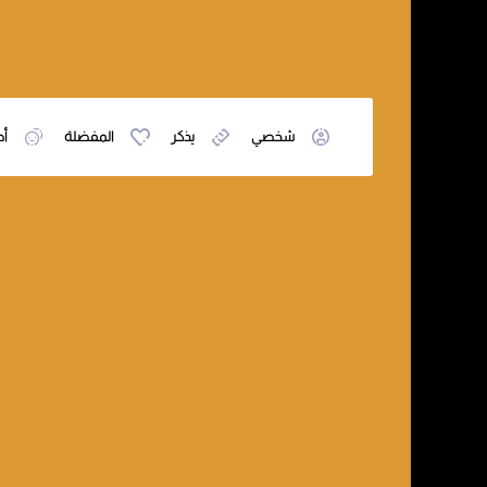
شخصي
يذكر
المفضلة
أص