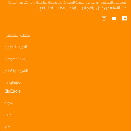
مساعده
المعلمين
و
مدربي التنميه البشريه
بناء
منصه تعليميه
وادارتها من البدايه
حتى النهايه من خلال
برنامج تدريبي
اونلاين مدته
سته اسابيع
ملفك الشخصي
الدورات التعليمية
سياسة الخصوصية
الشروط والأحكام
حماية البيانات
BluEagle
مدونه
منصات
أخبار