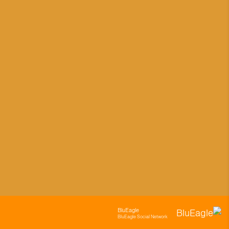
BluEagle
BluEagle Social Network