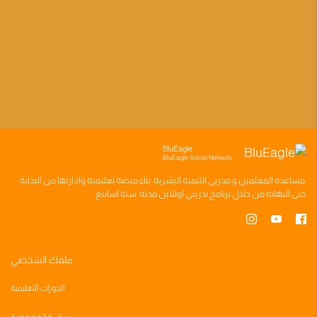
BluEagle
BluEagle Social Network
مساعده
المعلمين
و
مدربي التنميه البشريه
بناء
منصه تعليميه
وادارتها من البدايه
حتى النهايه من خلال
برنامج تدريبي
اونلاين مدته
سته اسابيع
ملفك الشخصي
الدورات التعليمية