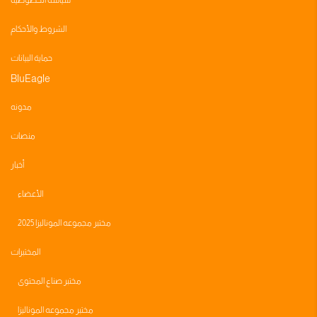
سياسة الخصوصية
الشروط والأحكام
حماية البيانات
BluEagle
مدونه
منصات
أخبار
الأعضاء
مختبر مجموعه الموناليزا 2025
المختبرات
مختبر صناع المحتوى
مختبر مجموعه الموناليزا