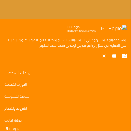
BluEagle
BluEagle Social Network
مساعده
المعلمين
و
مدربي التنميه البشريه
بناء
منصه تعليميه
وادارتها من البدايه
حتى النهايه من خلال
برنامج تدريبي
اونلاين مدته
سته اسابيع
ملفك الشخصي
الدورات التعليمية
سياسة الخصوصية
الشروط والأحكام
حماية البيانات
BluEagle