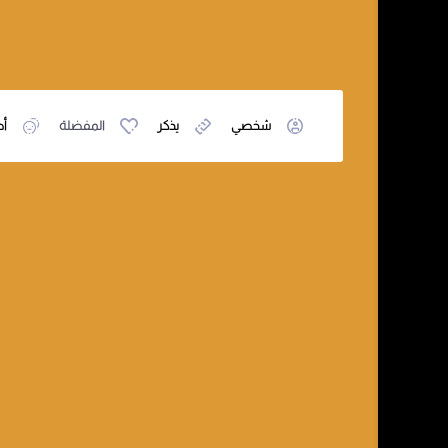
شخصي
يذكر
المفضلة
أص