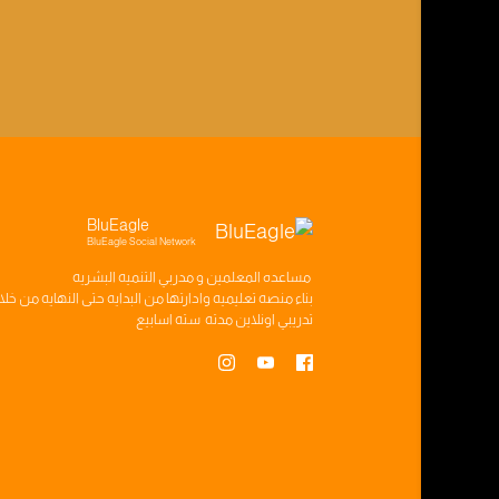
BluEagle
BluEagle Social Network
مساعده
المعلمين
و
مدربي التنميه البشريه
بناء
منصه تعليميه
وادارتها من البدايه حتى النهايه من خل
تدريبي
اونلاين مدته
سته اسابيع