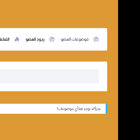
موضوعات العضو
ردود العضو
التفاع
عذراً! لا توجد هنا أي موضوعات!