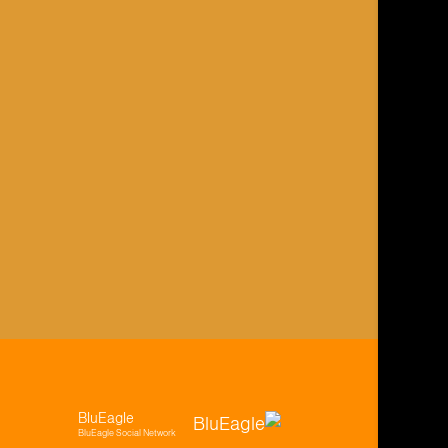
BluEagle
BluEagle Social Network