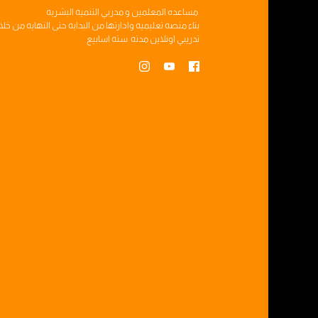
مساعده
المعلمين
و
مدربي التنميه البشريه
بناء
منصه تعليميه
وادارتها من البدايه حتى النهايه من خل
تدريبي
اونلاين مدته
سته اسابيع