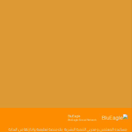
BluEagle
BluEagle Social Network
مساعده
المعلمين
و
مدربي التنميه البشريه
بناء
منصه تعليميه
وادارتها من البدايه