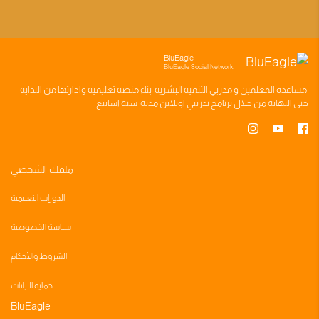
BluEagle
BluEagle Social Network
مساعده
المعلمين
و
مدربي التنميه البشريه
بناء
منصه تعليميه
وادارتها من البدايه
حتى النهايه من خلال
برنامج تدريبي
اونلاين مدته
سته اسابيع
ملفك الشخصي
الدورات التعليمية
سياسة الخصوصية
الشروط والأحكام
حماية البيانات
BluEagle