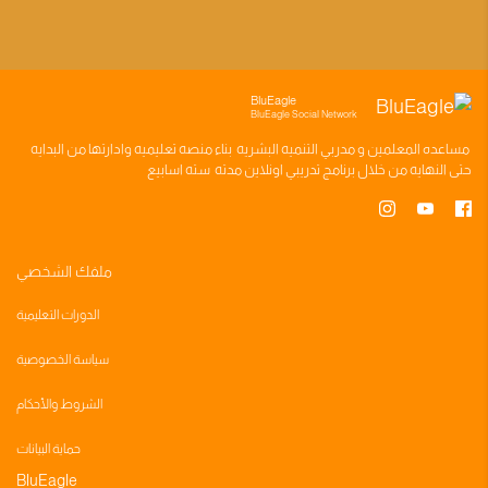
BluEagle
BluEagle Social Network
مساعده
المعلمين
و
مدربي التنميه البشريه
بناء
منصه تعليميه
وادارتها من البدايه
حتى النهايه من خلال
برنامج تدريبي
اونلاين مدته
سته اسابيع
ملفك الشخصي
الدورات التعليمية
سياسة الخصوصية
الشروط والأحكام
حماية البيانات
BluEagle