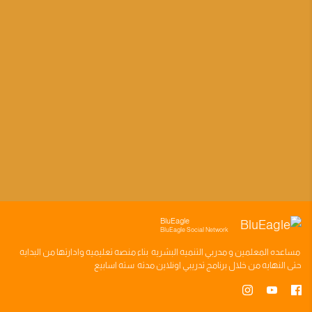
BluEagle
BluEagle Social Network
مساعده
المعلمين
و
مدربي التنميه البشريه
بناء
منصه تعليميه
وادارتها من البدايه
حتى النهايه من خلال
برنامج تدريبي
اونلاين مدته
سته اسابيع