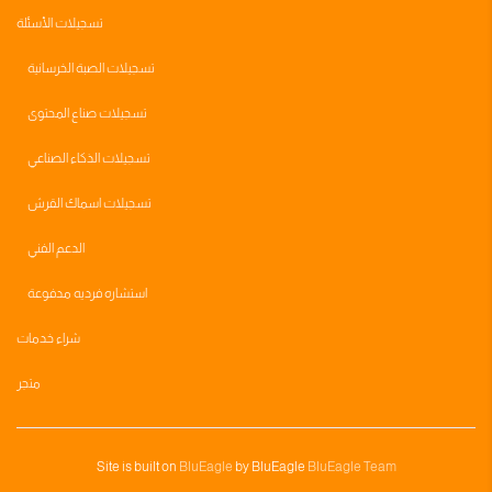
تسجيلات الأسئلة
تسجيلات الصبة الخرسانية
تسجيلات صناع المحتوى
تسجيلات الذكاء الصناعي
تسجيلات اسماك القرش
الدعم الفني
استشاره فرديه مدفوعة
شراء خدمات
متجر
Site is built on
BluEagle
by BluEagle
BluEagle Team