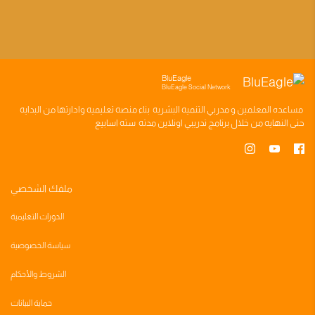
BluEagle
BluEagle Social Network
مساعده
المعلمين
و
مدربي التنميه البشريه
بناء
منصه تعليميه
وادارتها من البدايه
حتى النهايه من خلال
برنامج تدريبي
اونلاين مدته
سته اسابيع
ملفك الشخصي
الدورات التعليمية
سياسة الخصوصية
الشروط والأحكام
حماية البيانات