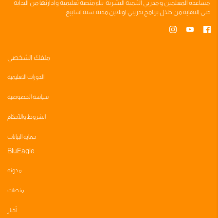
مساعده
المعلمين
و
مدربي التنميه البشريه
بناء
منصه تعليميه
وادارتها من البدايه
حتى النهايه من خلال
برنامج تدريبي
اونلاين مدته
سته اسابيع
ملفك الشخصي
الدورات التعليمية
سياسة الخصوصية
الشروط والأحكام
حماية البيانات
BluEagle
مدونه
منصات
أخبار