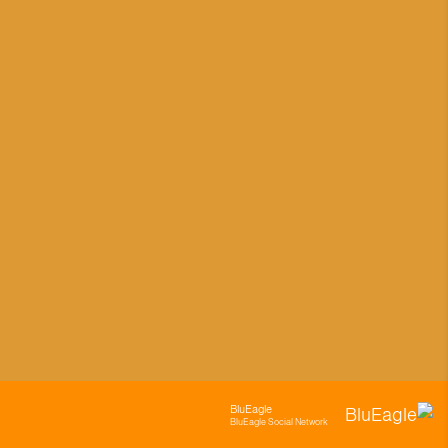
BluEagle
BluEagle Social Network