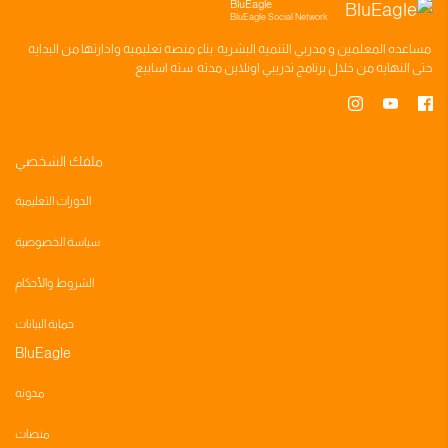
BluEagle
BluEagle Social Network
مساعده
المعلمين
و
مدربي التنميه البشريه
بناء
منصه تعليميه
وادارتها من البدايه
حتى النهايه من خلال
برنامج تدريبي
اونلاين مدته
سته اسابيع
ملفك الشخصي
الدورات التعليمية
سياسة الخصوصية
الشروط والأحكام
حماية البيانات
BluEagle
مدونه
منصات