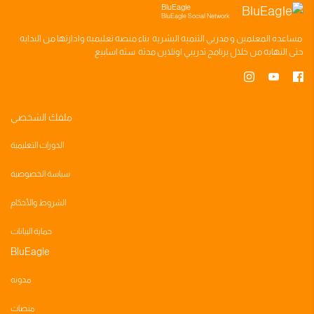
BluEagle
BluEagle Social Network
مساعده
المعلمين
و
مدربي التنميه البشريه
بناء
منصه تعليميه
وادارتها من البدايه
حتى النهايه من خلال
برنامج تدريبي
اونلاين مدته
سته اسابيع
ملفك الشخصي
الدورات التعليمية
سياسة الخصوصية
الشروط والأحكام
حماية البيانات
BluEagle
مدونه
منصات