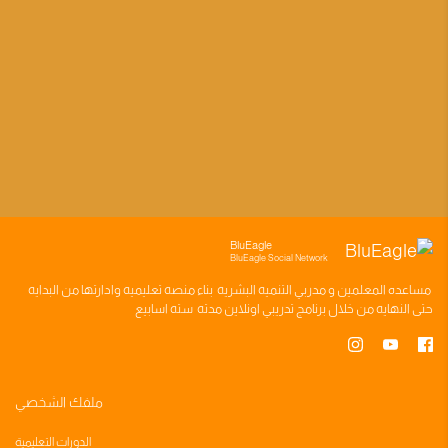
BluEagle
BluEagle Social Network
مساعده
المعلمين
و
مدربي التنميه البشريه
بناء
منصه تعليميه
وادارتها من البدايه
حتى النهايه من خلال
برنامج تدريبي
اونلاين مدته
سته اسابيع
ملفك الشخصي
الدورات التعليمية