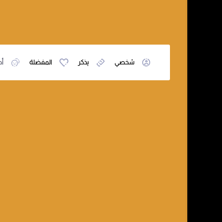
شخصي
يذكر
المفضلة
أص