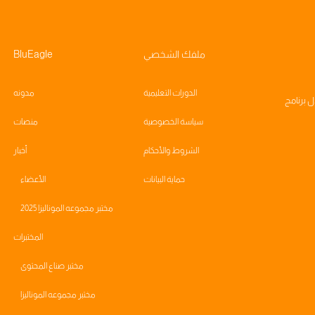
ملفك الشخصي
BluEagle
الدورات التعليمية
مدونه
ال
برنامج
سياسة الخصوصية
منصات
الشروط والأحكام
أخبار
حماية البيانات
الأعضاء
مختبر مجموعه الموناليزا 2025
المختبرات
مختبر صناع المحتوى
مختبر مجموعه الموناليزا