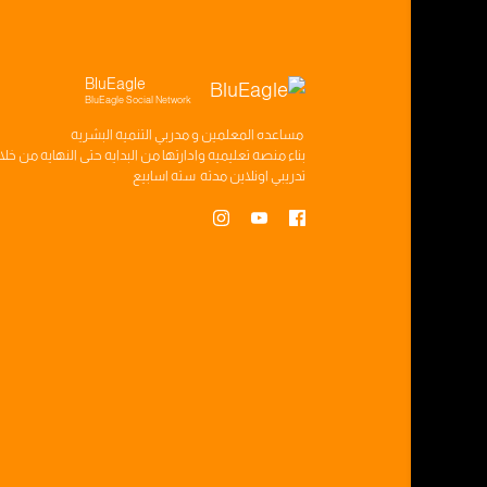
BluEagle
BluEagle Social Network
مساعده
المعلمين
و
مدربي التنميه البشريه
بناء
منصه تعليميه
وادارتها من البدايه حتى النهايه من خل
تدريبي
اونلاين مدته
سته اسابيع