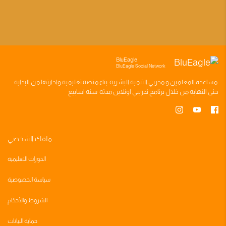
BluEagle
BluEagle Social Network
مساعده
المعلمين
و
مدربي التنميه البشريه
بناء
منصه تعليميه
وادارتها من البدايه
حتى النهايه من خلال
برنامج تدريبي
اونلاين مدته
سته اسابيع
ملفك الشخصي
الدورات التعليمية
سياسة الخصوصية
الشروط والأحكام
حماية البيانات