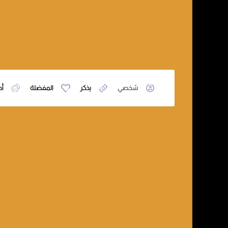
شخصي
يذكر
المفضلة
أص