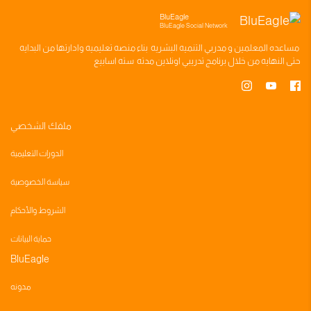
BluEagle
BluEagle Social Network
مساعده
المعلمين
و
مدربي التنميه البشريه
بناء
منصه تعليميه
وادارتها من البدايه
حتى النهايه من خلال
برنامج تدريبي
اونلاين مدته
سته اسابيع
ملفك الشخصي
الدورات التعليمية
سياسة الخصوصية
الشروط والأحكام
حماية البيانات
BluEagle
مدونه