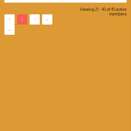
Viewing 21 - 40 of 45 active
members
3
2
1
←
→