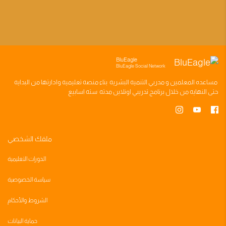
BluEagle
BluEagle Social Network
مساعده
المعلمين
و
مدربي التنميه البشريه
بناء
منصه تعليميه
وادارتها من البدايه
حتى النهايه من خلال
برنامج تدريبي
اونلاين مدته
سته اسابيع
ملفك الشخصي
الدورات التعليمية
سياسة الخصوصية
الشروط والأحكام
حماية البيانات