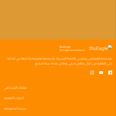
BluEagle
BluEagle Social Network
مساعده
المعلمين
و
مدربي التنميه البشريه
بناء
منصه تعليميه
وادارتها من البدايه
حتى النهايه من خلال
برنامج تدريبي
اونلاين مدته
سته اسابيع
ملفك الشخصي
الدورات التعليمية
سياسة الخصوصية