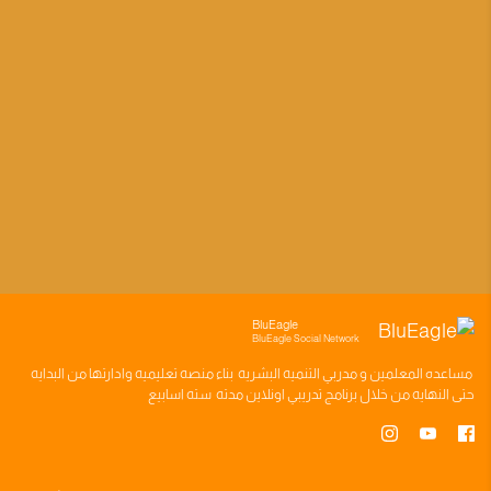
BluEagle
BluEagle Social Network
مساعده
المعلمين
و
مدربي التنميه البشريه
بناء
منصه تعليميه
وادارتها من البدايه
حتى النهايه من خلال
برنامج تدريبي
اونلاين مدته
سته اسابيع