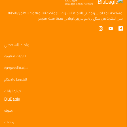
BluEagle
BluEagle Social Network
مساعده
المعلمين
و
مدربي التنميه البشريه
بناء
منصه تعليميه
وادارتها من البدايه
حتى النهايه من خلال
برنامج تدريبي
اونلاين مدته
سته اسابيع
ملفك الشخصي
الدورات التعليمية
سياسة الخصوصية
الشروط والأحكام
حماية البيانات
BluEagle
مدونه
منصات