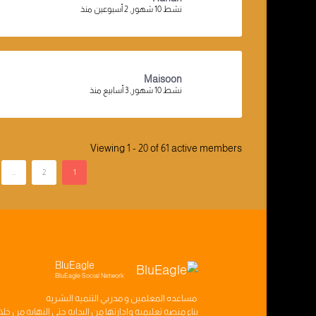
نشط 10 شهور, 2 أسبوعين منذ
Maisoon
نشط 10 شهور, 3 أسابيع منذ
Viewing 1 - 20 of 61 active members
…
2
1
BluEagle
BluEagle Social Network
مساعده
المعلمين
و
مدربي التنميه البشريه
بناء
منصه تعليميه
وادارتها من البدايه حتى النهايه من خل