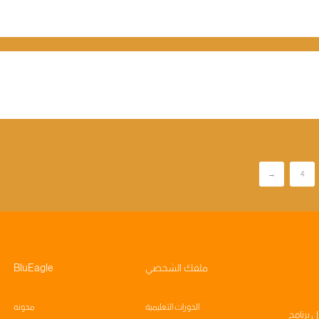
→
4
ملفك الشخصي
BluEagle
الدورات التعليمية
مدونه
ال
برنامج